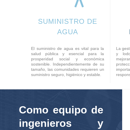
SUMINISTRO DE
AGUA
El suministro de agua es vital para la
La gest
salud pública y esencial para la
y lod
prosperidad social y económica
mejora
sostenible. Independientemente de su
protec
tamaño, las comunidades requieren un
import
suministro seguro, higiénico y estable.
respons
Como equipo de
ingenieros y