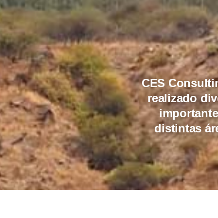
CES Consultin
realizado di
importante
distintas á