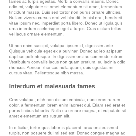
fames ac turpis egestas. Morbi a convallis mauris. Donec
odio mi, vulputate sit amet elementum sit amet, fermentum
tincidunt massa. Duis sed tortor non purus ornare ultricies.
Nullam viverra cursus erat vel blandit. In nisl erat, hendrerit
vitae ipsum nec, imperdiet porta libero. Donec ut ligula quis
urna interdum scelerisque eget a turpis. Cras dictum tellus
vel lacus ornare elementum.
Ut non enim suscipit, volutpat ipsum id, dignissim ante.
Quisque vehicula eget ex a pulvinar. Donec ac leo at ipsum
dapibus pellentesque. In dignissim orci ac commodo rutrum.
Vestibulum convallis lacus non quam pretium, eu lacinia odio
rhoncus. Aenean rhoncus nulla quam, quis egestas mi
cursus vitae. Pellentesque nibh massa.
Interdum et malesuada fames
Cras volutpat, nibh non dictum vehicula, nunc eros rutrum
dolor, a fermentum lorem enim laoreet dui. Etiam sed erat et
purus finibus lobortis. Nulla eu ornare magna, et vulputate sit
amet elementum ets rutrum elit.
In efficitur, tortor quis lobortis placerat, arcu orci euismod
turpis, non posuere dui mi sed est. Donec congue magna ac